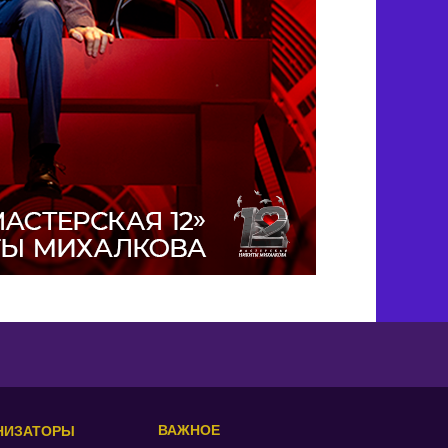
ВАЖНОЕ
НИЗАТОРЫ