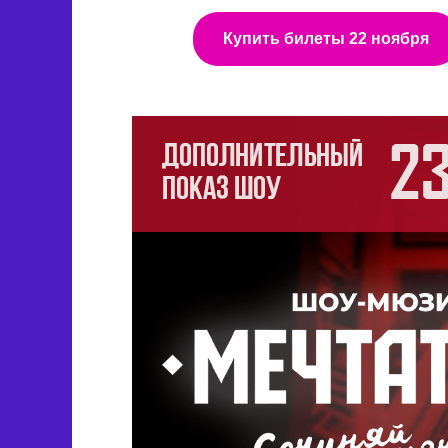
Купить билеты 22 ноября